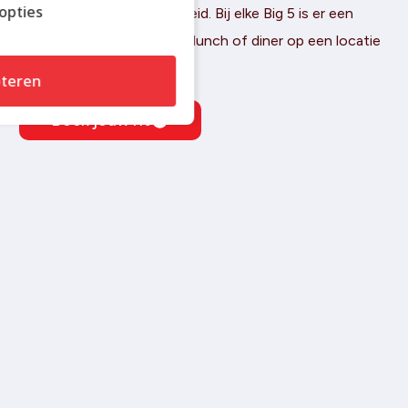
opties
de stad in al haar gelaagdheid. Bij elke Big 5 is er een
uitgebreide stop, inclusief lunch of diner op een locatie
in overleg.
teren
Boek jouw rit