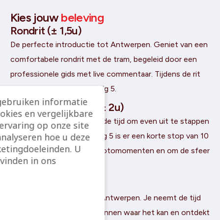
Kies jouw
beleving
Rondrit (± 1,5u)
De perfecte introductie tot Antwerpen. Geniet van een
comfortabele rondrit met de tram, begeleid door een
professionele gids met live commentaar. Tijdens de rit
krijg je toelichting bij alle Big 5.
gebruiken informatie
Rondrit met stops (± 2u)
ookies en vergelijkbare
Dezelfde route, maar met de tijd om even uit te stappen
rvaring op onze site
analyseren hoe u deze
bij elke attractie. Bij elke Big 5 is er een korte stop van 10
etingdoeleinden. U
à 15 minuten, ideaal voor fotomomenten en om de sfeer
vinden in ons
even op te snuiven.
Halve dag (± 3,5u)
Het volledige verhaal van Antwerpen. Je neemt de tijd
bij elke locatie, gaat naar binnen waar het kan en ontdekt