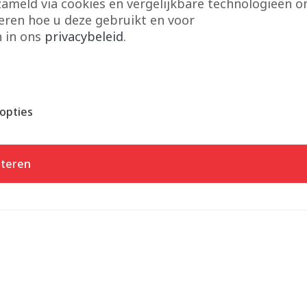
zameld via cookies en vergelijkbare technologieën 
seren hoe u deze gebruikt en voor
n in ons
privacybeleid
.
opties
teren